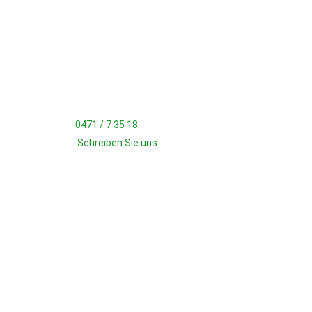
KONTAKT
TSV Wulsdorf
Heinrich-Kappelmann-Str. 4
27572 Bremerhaven
Geschäftsstelle
Tel.:
0471 / 7 35 18
Mail:
Schreiben Sie uns
Bürozeiten
Montag: 18:15 - 20:00 Uhr
JETZT FAN WERDEN!