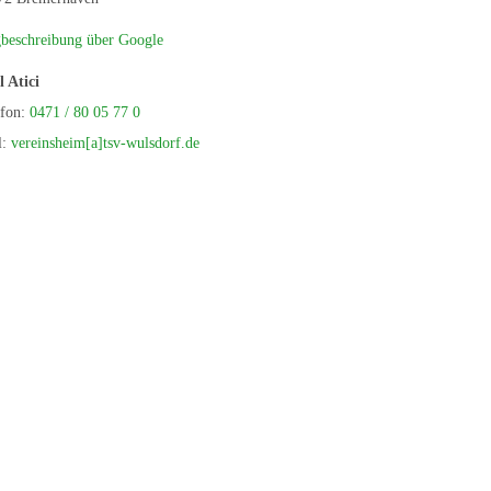
beschreibung über Google
l Atici
efon:
0471 / 80 05 77 0
l:
vereinsheim[a]tsv-wulsdorf.de