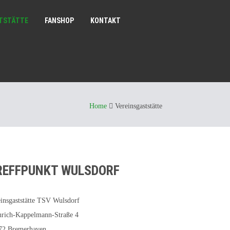
TSTÄTTE
FANSHOP
KONTAKT
Home
Vereinsgaststätte
REFFPUNKT WULSDORF
insgaststätte TSV Wulsdorf
nrich-Kappelmann-Straße 4
72 Bremerhaven