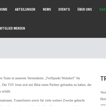
HOME
ABTEILUNGEN
NEWS
EVENTS
ÜBER UNS
GAS
MITGLIED WERDEN
T
rten Team in unserem Vereinsheim „Treffpunkt Wulsdorf“ für
. Die TSV freut sich mit Bilal einen Pächter gefunden zu haben, der
 erfüllt.
Vere
Hei
mationen, Trauerfeiern sowie für viele weitere Zwecke gebucht
275