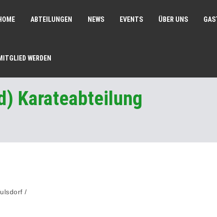
HOME
ABTEILUNGEN
NEWS
EVENTS
ÜBER UNS
GAS
MITGLIED WERDEN
d) Karateabteilung
lsdorf
/