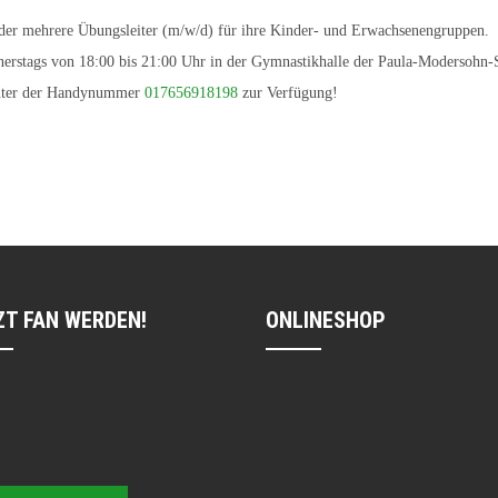
der mehrere Übungsleiter (m/w/d) für ihre Kinder- und Erwachsenengruppen.
nerstags von 18:00 bis 21:00 Uhr in der Gymnastikhalle der Paula-Modersohn-S
unter der Handynummer
0176
56918198
zur Verfügung!
ZT FAN WERDEN!
ONLINESHOP