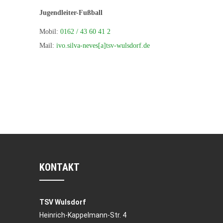
Jugendleiter-Fußball
Mobil:
0162 / 43 60 41 2
Mail:
ivo.silva-neves[a]tsv-wulsdorf.de
KONTAKT
TSV Wulsdorf
Heinrich-Kappelmann-Str. 4