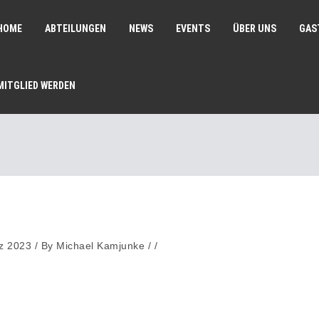
HOME
ABTEILUNGEN
NEWS
EVENTS
ÜBER UNS
GAS
MITGLIED WERDEN
z 2023
/
By
Michael Kamjunke
/ /