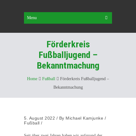
Menu
Förderkreis
Fußballjugend –
Bekanntmachung
Home
Fußball
Förderkreis Fußballjugend –
Bekanntmachung
5. August 2022
/
By
Michael Kamjunke
/
Fußball
/
Seit über zwei Jahren haben wir aufgrund der