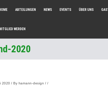
HOME
ABTEILUNGEN
NEWS
EVENTS
ÜBER UNS
GAS
MITGLIED WERDEN
and-2020
li 2020
/
By
hamann-design
/ /