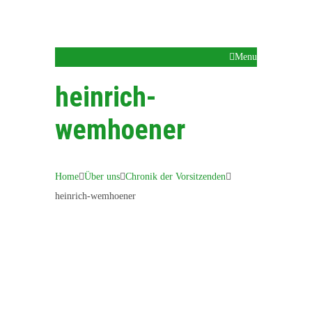
Menu
heinrich-
wemhoener
Home
Über uns
Chronik der Vorsitzenden
heinrich-wemhoener