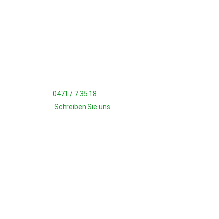
KONTAKT
TSV Wulsdorf
Heinrich-Kappelmann-Str. 4
27572 Bremerhaven
Geschäftsstelle
Tel.:
0471 / 7 35 18
Mail:
Schreiben Sie uns
Bürozeiten
Montag: 18:15 - 20:00 Uhr
JETZT FAN WERDEN!