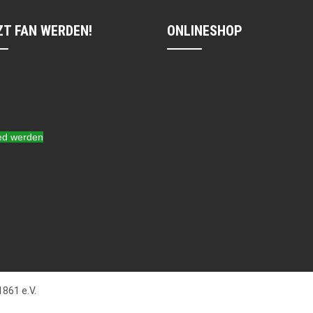
ZT FAN WERDEN!
ONLINESHOP
ied werden
861 e.V.