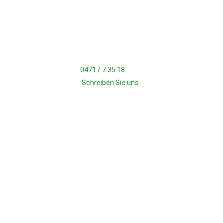
TSV Wulsdorf
Heinrich-Kappelmann-Str. 4
27572 Bremerhaven
Geschäftsstelle
Tel.:
0471 / 7 35 18
Mail:
Schreiben Sie uns
Bürozeiten
Montag: 18:15 - 20:00 Uhr
JETZT FAN WERDEN!