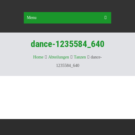
Menu
dance-1235584_640
Home
Abteilungen
Tanzen
dance-
1235584_640